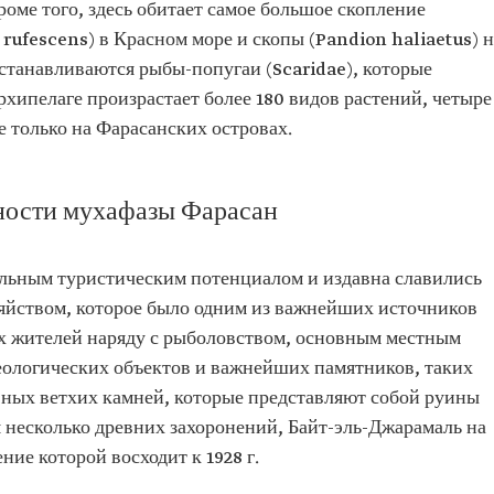
оме того, здесь обитает самое большое скопление
rufescens) в Красном море и скопы (Pandion haliaetus) н
станавливаются рыбы-попугаи (Scaridae), которые
рхипелаге произрастает более 180 видов растений, четыре
е только на Фарасанских островах.
ности мухафазы Фарасан
льным туристическим потенциалом и издавна славились
яйством, которое было одним из важнейших источников
х жителей наряду с рыболовством, основным местным
хеологических объектов и важнейших памятников, таких
вных ветхих камней, которые представляют собой руины
я несколько древних захоронений, Байт-эль-Джарамаль на
ние которой восходит к 1928 г.