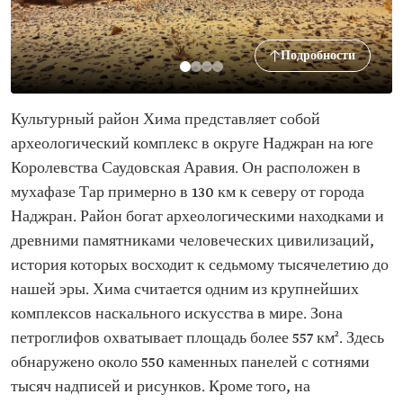
Подробности
Культурный район Хима представляет собой
археологический комплекс в округе Наджран на юге
Королевства Саудовская Аравия. Он расположен в
мухафазе Тар примерно в 130 км к северу от города
Наджран. Район богат археологическими находками и
древними памятниками человеческих цивилизаций,
история которых восходит к седьмому тысячелетию до
нашей эры. Хима считается одним из крупнейших
комплексов наскального искусства в мире. Зона
петроглифов охватывает площадь более 557 км². Здесь
обнаружено около 550 каменных панелей с сотнями
тысяч надписей и рисунков. Кроме того, на