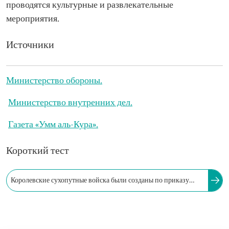
проводятся культурные и развлекательные
мероприятия.
Источники
Министерство обороны.
Министерство внутренних дел.
Газета «Умм аль-Кура».
Короткий тест
Королевские сухопутные войска были созданы по приказу
короля-основателя Саудовской Аравии Абдул-Азиза ибн
Абдуррахмана Аль Сауда.