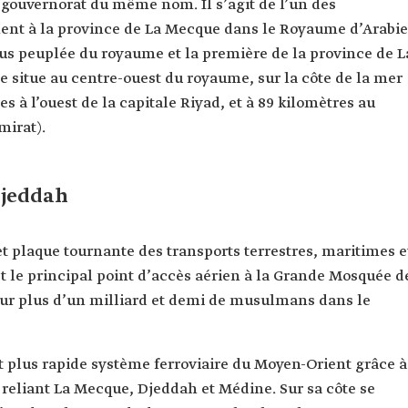
u gouvernorat du même nom. Il s’agit de l’un des
ment à la province de La Mecque dans le Royaume d’Arabie
plus peuplée du royaume et la première de la province de L
se situe au centre-ouest du royaume, sur la côte de la mer
s à l’ouest de la capitale Riyad, et à 89 kilomètres au
mirat).
Djeddah
t plaque tournante des transports terrestres, maritimes e
t le principal point d’accès aérien à la Grande Mosquée d
our plus d’un milliard et demi de musulmans dans le
t plus rapide système ferroviaire du Moyen-Orient grâce à
 reliant La Mecque, Djeddah et Médine. Sur sa côte se