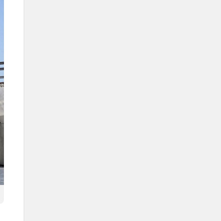
Organismes siégeant à Djeddah
Boîte d’informations
Nom
Djeddah.
Localisation
dans la région centrale ouest du
royaume, sur les côtes de la mer
Rouge.
Région administrative
province de La Mecque.
Population
3 751 722.
Transports à Djeddah