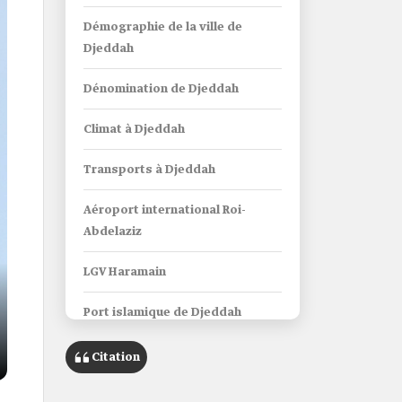
Démographie de la ville de
Djeddah
Dénomination de Djeddah
Climat à Djeddah
Transports à Djeddah
Aéroport international Roi-
Abdelaziz
LGV Haramain
Port islamique de Djeddah
Éducation dans la ville de
Citation
Djeddah