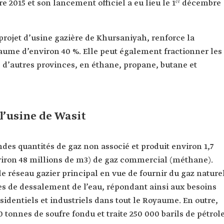
re 2015 et son lancement officiel a eu lieu le 1ᵉʳ décembre
 projet d’usine gazière de Khursaniyah, renforce la
aume d’environ 40 %. Elle peut également fractionner les
s d’autres provinces, en éthane, propane, butane et
l’usine de Wasit
ndes quantités de gaz non associé et produit environ 1,7
viron 48 millions de m3) de gaz commercial (méthane).
e réseau gazier principal en vue de fournir du gaz nature
es de dessalement de l’eau, répondant ainsi aux besoins
sidentiels et industriels dans tout le Royaume. En outre,
 tonnes de soufre fondu et traite 250 000 barils de pétrol