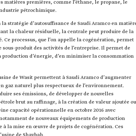
ses matières premières, comme l’éthane, le propane, le
’industrie pétrochimique.
à la stratégie d’autosuffisance de Saudi Aramco en matièr
tant la chaleur résiduelle, la centrale peut produire de la
é. Ce processus, que l’on appelle la cogénération, permet
e sous-produit des activités de l’entreprise. Il permet de
la production d’énergie, d’en minimiser la consommation
’usine de Wasit permettent à Saudi Aramco d’augmenter
n gaz naturel plus respectueux de l’environnement.
éduire ses émissions, de développer de nouvelles
étrole brut au raffinage, à la création de valeur ajoutée o
pleine capacité opérationnelle en octobre 2016 avec
s, notamment de nouveaux équipements de production
e à la mise en œuvre de projets de cogénération. Ces
’usine de Shaybah.