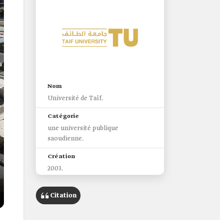
Nom
Université de Taïf.
Catégorie
une université publique
saoudienne.
Création
2003.
Localisation
Citation
Al-Hawiyah dans le gouvernorat
de Taïf.