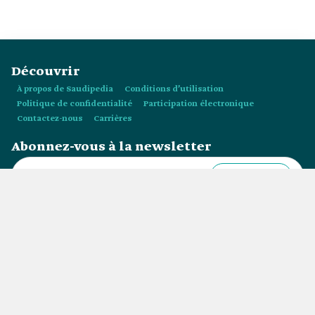
culturels nationaux. Des antiquités meubles et immeubles ont
été sujettes à la loi sur les antiquités publiée en :
Découvrir
À propos de Saudipedia
Conditions d’utilisation
Politique de confidentialité
Participation électronique
Contactez-nous
Carrières
Abonnez-vous à la newsletter
S’abonner
Tous droits réservés © Ministère des Médias - Arabie Saoudite 2026