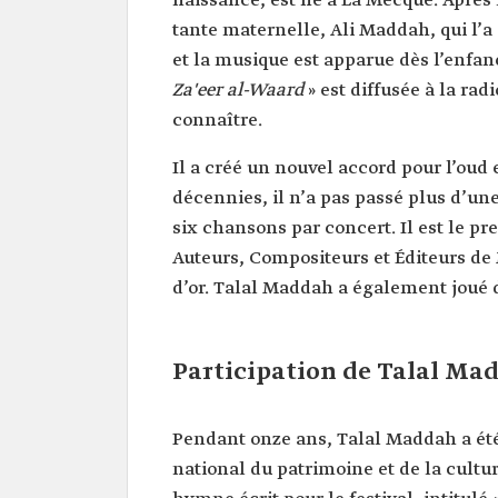
naissance, est né à La Mecque. Après l
Date de
1940.
tante maternelle, Ali Maddah, qui l’
naissance
et la musique est apparue dès l’enfanc
Date de décès
2000.
Za'eer al-Waard
» est diffusée à la rad
Domaines
connaître.
Chant.
Composition.
Il a créé un nouvel accord pour l’oud
Chansons
décennies, il n’a pas passé plus d’u
70 albums.
six chansons par concert. Il est le pre
Auteurs, Compositeurs et Éditeurs de 
d’or. Talal Maddah a également joué da
Participation de Talal Ma
Pendant onze ans, Talal Maddah a été
national du patrimoine et de la cultu