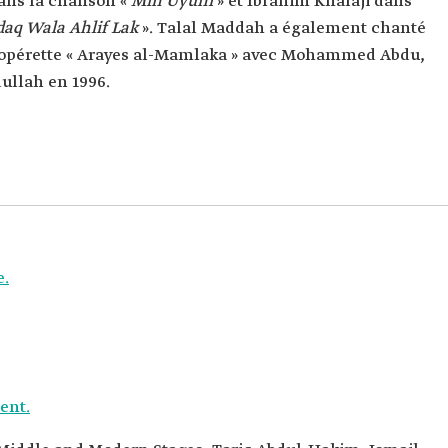
ans la chanson «
Min Uyuni
» et Ibrahim Khafaji dans
daq Wala Ahlif Lak
». Talal Maddah a également chanté
’opérette « Arayes al-Mamlaka » avec Mohammed Abdu,
ullah en 1996.
e.
ent.