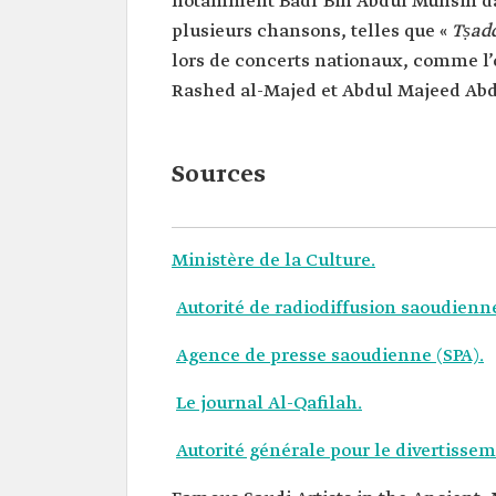
notamment Badr Bin Abdul Muhsin d
plusieurs chansons, telles que «
Tṣad
lors de concerts nationaux, comme l
Rashed al-Majed et Abdul Majeed Abd
Sources
Ministère de la Culture.
Autorité de radiodiffusion saoudienn
Agence de presse saoudienne (SPA).
Le journal Al-Qafilah.
Autorité générale pour le divertissem