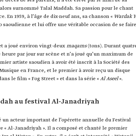
e décès de ses parents, il a été élevé par le mari de sa
a alors surnommé Talal Maddah. Sa passion pour le chant
e. En 1959, à l’âge de dix-neuf ans, sa chanson «
Wardak Y
io saoudienne et lui offre une véritable occasion de se fair
 et a joué environ vingt-deux
maqams
(tons). Durant quatr
ne heure par jour sur scène et n’a joué qu’un maximum de
mier artiste saoudien à avoir été inscrit à la Société des
Musique en France, et le premier à avoir reçu un disque
ns le film « Fog Street » et dans la série «
Al Aseel
».
ddah au festival Al-Janadriyah
 un acteur important de l’opérette annuelle du Festival
re « Al-Janadriyah ». Il a composé et chanté le premier