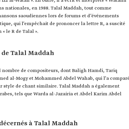
 Izz al-Watan ». En outre, il a écrit et interprété « Watanii
ons nationales, en 1988. Talal Maddah, tout comme
ansons saoudiennes lors de forums et d’événements
ique, qui l’empêchait de prononcer la lettre R, a suscité
 « le R de Talal ».
 de Talal Maddah
 nombre de compositeurs, dont Baligh Hamdi, Tariq
ed al-Mogy et Mohammed Abdel Wahab, qui l’a compar
ur style de chant similaire. Talal Maddah a également
abes, tels que Warda al-Jazairia et Abdel Karim Abdel
décernés à Talal Maddah