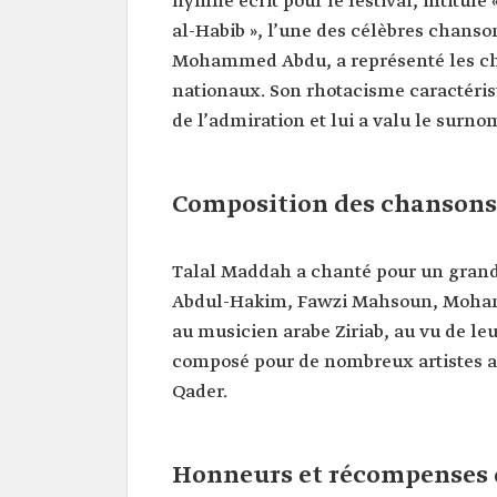
hymne écrit pour le festival, intitulé «
al-Habib », l’une des célèbres chans
Mohammed Abdu, a représenté les ch
nationaux. Son rhotacisme caractérist
de l’admiration et lui a valu le surnom
Composition des chansons
Talal Maddah a chanté pour un grand
Abdul-Hakim, Fawzi Mahsoun, Moham
au musicien arabe Ziriab, au vu de le
composé pour de nombreux artistes ar
Qader.
Honneurs et récompenses 