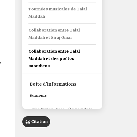
Tournées musicales de Talal
Maddah
Collaboration entre Talal
x
Maddah et Siraj Omar
Collaboration entre Talal
Maddah et des poètes
e
saoudiens
Boîte d’informations
Surnoms
« The Earth's Voice » (La voix de la
terre).
Citation
« Guitar of the East » (Guitare de
l'Orient).
« Knight of the Saudi Song »