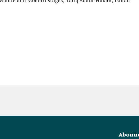
 Middle and Modern Stages, Tariq Abdul-Hakim, Ismail
Abonne