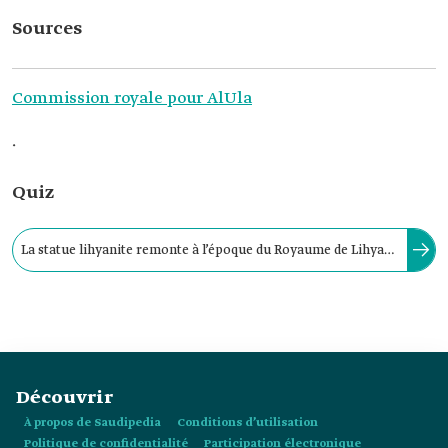
Sources
Commission royale pour AlUla
.
Quiz
La statue lihyanite remonte à l’époque du Royaume de Lihyan,
qui s’est installé sur le site de Dadan dans le gouvernorat
d’AlUla, au cours de la période du :
Découvrir
À propos de Saudipedia
Conditions d’utilisation
Politique de confidentialité
Participation électronique