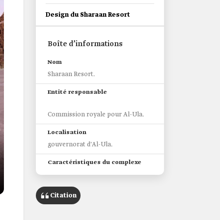
Design du Sharaan Resort
Boîte d’informations
Nom
Sharaan Resort.
Entité responsable
Commission royale pour Al-Ula.
Localisation
gouvernorat d'Al-Ula.
Caractéristiques du complexe
Le design architectural met en
valeur le processus innovant
Citation
d'intégration de la structure avec
l'environnement naturel. Inspiré