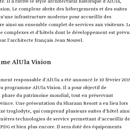
. Il a ravivé le style architectural historique d'AlUla,
ion. Le complexe abrite des hébergements et des suites
 qu'une infrastructure moderne pour accueillir des
re ainsi un ensemble complet de services aux visiteurs. L
de complexes et d'hôtels dont le développement est prévu
 par l'architecte français Jean Nouvel.
mme AlUla Vision
ent responsable d'AlUla a été annoncé le 10 février 201
u programme AlUla Vision. Il a pour objectif de
 phare du patrimoine mondial, tout en préservant
rovince. Une présentation du Sharaan Resort a eu lieu lors
exe troglodyte, qui comprend plusieurs suites d'hôtel ains
nières technologies de service permettant d'accueillir d
PDG et bien plus encore. Il sera doté des équipements