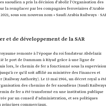
res saoudien a pris la décision d'abolir l'Organisation des
our la remplacer par les compagnies ferroviaires d'Arabie
l 2021, sous son nouveau nom « Saudi Arabia Railways - SA
er et de développement de la SAR
 royaume remonte à l'époque du roi fondateur Abdelaziz
lié le port de Dammam à Riyad grâce à une ligne de
is lors, le chemin de fer a fonctionné sous la supervisio
qu'à ce qu'il soit affilié au ministère des Finances et
 (Railway Authority). Le 13 mai 1966, un décret royal a ét
Organisation des chemins de fer saoudiens (Saudi Railway
emin de fer a été transformé en une institution publique
rée par un conseil d'administration, et ses politiques
es principes commerciaux.