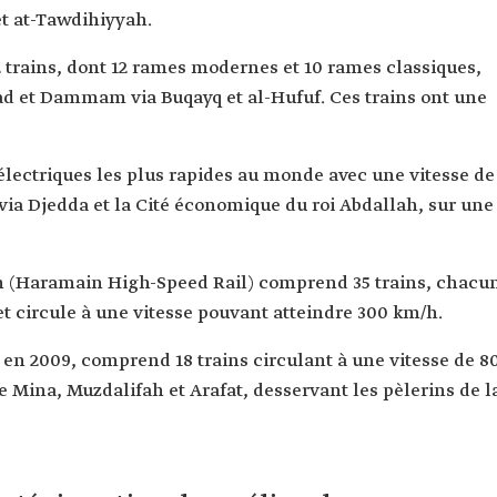
et at-Tawdihiyyah.
22 trains, dont 12 rames modernes et 10 rames classiques,
ad et Dammam via Buqayq et al-Hufuf. Ces trains ont une
 électriques les plus rapides au monde avec une vitesse de
via Djedda et la Cité économique du roi Abdallah, sur une
n (Haramain High-Speed ​​Rail) comprend 35 trains, chacu
et circule à une vitesse pouvant atteindre 300 km/h.
en 2009, comprend 18 trains circulant à une vitesse de 8
de Mina, Muzdalifah et Arafat, desservant les pèlerins de l