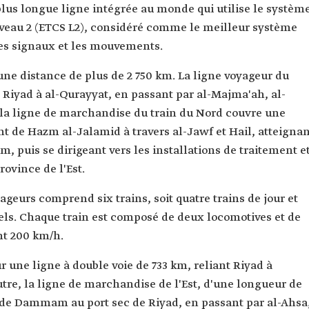
 plus longue ligne intégrée au monde qui utilise le systèm
iveau 2 (ETCS L2), considéré comme le meilleur système
les signaux et les mouvements.
une distance de plus de 2 750 km. La ligne voyageur du
e Riyad à al-Qurayyat, en passant par al-Majma'ah, al-
, la ligne de marchandise du train du Nord couvre une
nt de Hazm al-Jalamid à travers al-Jawf et Hail, atteigna
m, puis se dirigeant vers les installations de traitement e
rovince de l'Est.
yageurs comprend six trains, soit quatre trains de jour et
nels. Chaque train est composé de deux locomotives et de
int 200 km/h.
sur une ligne à double voie de 733 km, reliant Riyad à
re, la ligne de marchandise de l'Est, d'une longueur de
z de Dammam au port sec de Riyad, en passant par al-Ahsa