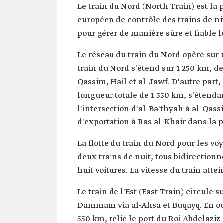
Le train du Nord (North Train) est la
européen de contrôle des trains de n
pour gérer de manière sûre et fiable 
Le réseau du train du Nord opère sur 
train du Nord s'étend sur 1 250 km, d
Qassim, Hail et al-Jawf. D'autre part
longueur totale de 1 550 km, s'étenda
l'intersection d'al-Ba'thyah à al-Qassi
d'exportation à Ras al-Khair dans la p
La flotte du train du Nord pour les vo
deux trains de nuit, tous bidirection
huit voitures. La vitesse du train atte
Le train de l'Est (East Train) circule 
Dammam via al-Ahsa et Buqayq. En out
550 km, relie le port du Roi Abdelazi