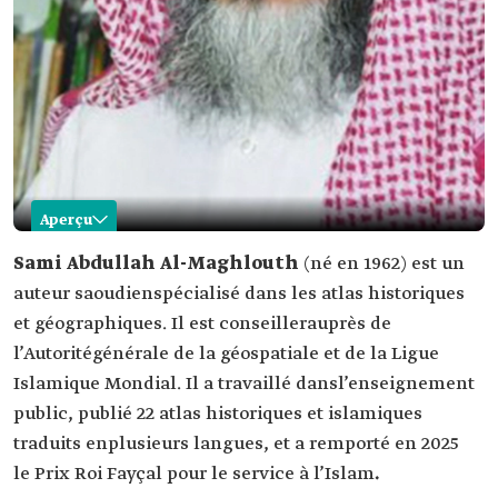
Aperçu
Sami Al-Maghlouth
Sami Abdullah Al-Maghlouth
(né en 1962) est un
auteur saoudienspécialisé dans les atlas historiques
Nom
Sami Al-Maghlouth
et géographiques. Il est conseillerauprès de
Domaine
Auteur saoudien spécialisé dans les atlas
l’Autoritégénérale de la géospatiale et de la Ligue
professionnel
historiques et géographiques.
Islamique Mondial. Il a travaillé dansl’enseignement
Date de
1962.
naissance
public, publié 22 atlas historiques et islamiques
Lieu de
Ville d'Al-Mubarraz, gouvernorat d'Al-Ahsa.
traduits enplusieurs langues, et a remporté en 2025
naissance
le Prix Roi Fayçal pour le service à l’Islam
.
Diplôme
Licence en histoire et en géographie, Faculté de