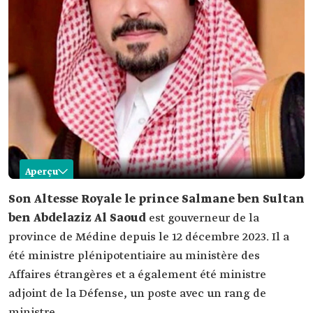
Aperçu
Salmane ben Sultan ben Abdelaziz
Son Altesse Royale le prince Salmane ben Sultan
ben Abdelaziz Al Saoud
est gouverneur de la
Nom
prince Salman ben Sultan ben Abdelaziz. Poste
province de Médine depuis le 12 décembre 2023. Il a
Date de
2023.
été ministre plénipotentiaire au ministère des
nomination
Affaires étrangères et a également été ministre
Éducation
licence en sciences militaires à l'École militaire du
Roi Abdelaziz.
adjoint de la Défense, un poste avec un rang de
Postes
Le ministre adjoint du ministère de la défense
ministre.