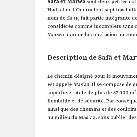
Safâ et Marwa
sont deux petites col
Hadj et de l’Oumra font sept fois l’al
nom de
Saʿīy
, fait partie intégrante 
considérés comme incomplets sans ce
Marwa marque la conclusion au cours
Description de Safâ et Ma
Le chemin désigné pour le mouvement
est appelé
Mas’aa
. Il se compose de q
superficie totale de plus de 87 000 
flexibilité et de sécurité. Par conséqu
ainsi que des chemins et des couloir
au milieu du Mas’aa
,
sans oublier de