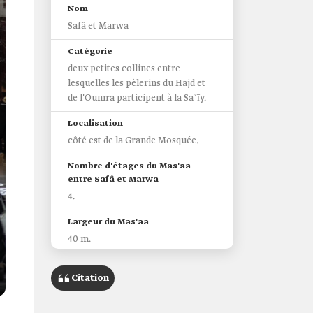
Nom
Safâ et Marwa
Catégorie
deux petites collines entre
lesquelles les pèlerins du Hajd et
de l'Oumra participent à la Saʿīy.
Localisation
côté est de la Grande Mosquée.
Nombre d'étages du Mas'aa
entre Safâ et Marwa
4.
Largeur du Mas'aa
40 m.
Surface totale
Citation
87 000 m².
Intégration architecturale du