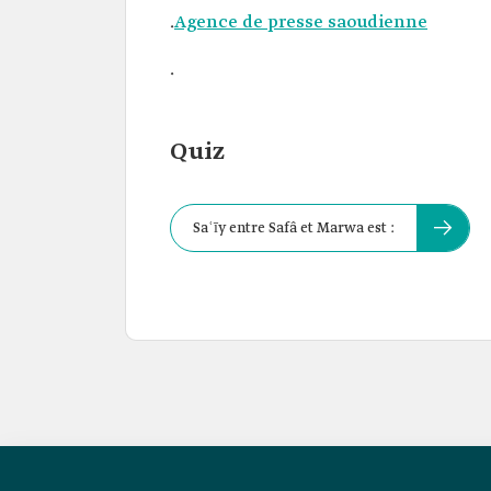
.
Agence de presse saoudienne
.
Quiz
Saʿīy entre Safâ et Marwa est :