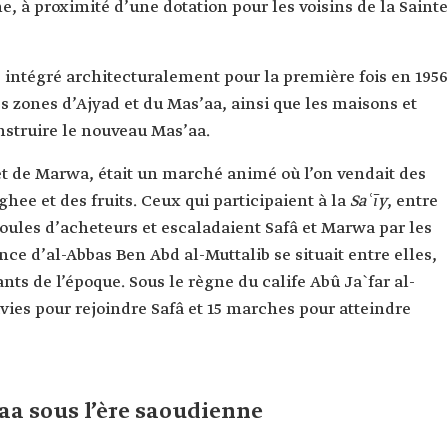
e, à proximité d’une dotation pour les voisins de la Sainte
 intégré architecturalement pour la première fois en 1956
es zones d’Ajyad et du Mas’aa, ainsi que les maisons et
struire le nouveau Mas’aa.
 et de Marwa, était un marché animé où l’on vendait des
ghee et des fruits. Ceux qui participaient à la
Saʿīy
, entre
foules d’acheteurs et escaladaient Safâ et Marwa par les
ence d’al-Abbas Ben Abd al-Muttalib se situait entre elles,
nts de l’époque. Sous le règne du calife Abû Ja`far al-
ies pour rejoindre Safâ et 15 marches pour atteindre
a sous l’ère saoudienne