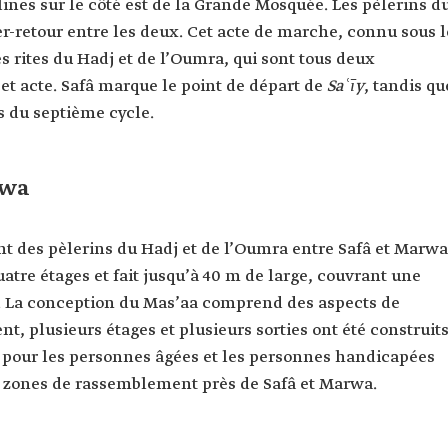
lines sur le côté est de la Grande Mosquée. Les pèlerins d
ler-retour entre les deux. Cet acte de marche, connu sous l
des rites du Hadj et de l’Oumra, qui sont tous deux
t acte. Safâ marque le point de départ de
Saʿīy
, tandis qu
 du septième cycle.
rwa
 des pèlerins du Hadj et de l’Oumra entre Safâ et Marwa
uatre étages et fait jusqu’à 40 m de large, couvrant une
m². La conception du Mas’aa comprend des aspects de
ent, plusieurs étages et plusieurs sorties ont été construits
s pour les personnes âgées et les personnes handicapées
s zones de rassemblement près de Safâ et Marwa.