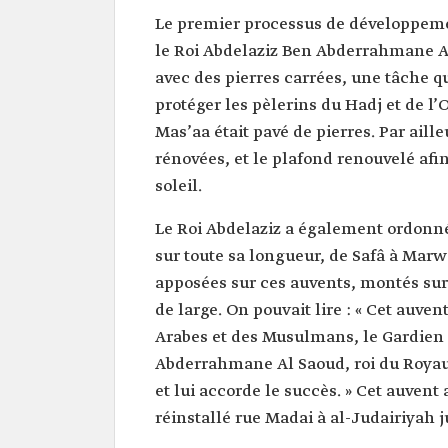
Le premier processus de développeme
le Roi Abdelaziz Ben Abderrahmane Al
avec des pierres carrées, une tâche qui
protéger les pèlerins du Hadj et de l’
Mas’aa était pavé de pierres. Par aill
rénovées, et le plafond renouvelé afi
soleil.
Le Roi Abdelaziz a également ordonné
sur toute sa longueur, de Safâ à Marwa
apposées sur ces auvents, montés sur
de large. On pouvait lire : « Cet auven
Arabes et des Musulmans, le Gardien
Abderrahmane Al Saoud, roi du Royaum
et lui accorde le succès. » Cet auvent 
réinstallé rue Madai à al-Judairiyah j