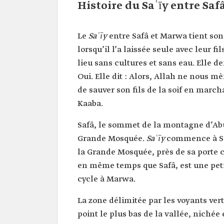
Histoire du Saʿīy entre Sa
Le
Saʿīy
entre Safâ et Marwa tient son
lorsqu’il l’a laissée seule avec leur f
lieu sans cultures et sans eau. Elle de
Oui. Elle dit : Alors, Allah ne nous m
de sauver son fils de la soif en march
Kaaba.
Safâ, le sommet de la montagne d’Abu
Grande Mosquée.
Saʿīy
commence à Sâ
la Grande Mosquée, près de sa porte
en même temps que Safâ, est une peti
cycle à Marwa.
La zone délimitée par les voyants ver
point le plus bas de la vallée, nichée