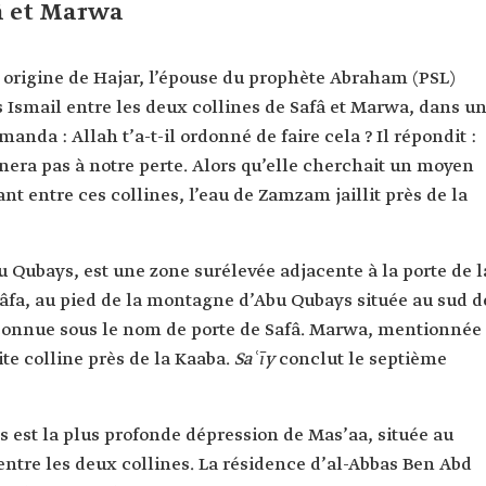
fâ et Marwa
 origine de Hajar, l’épouse du prophète Abraham (PSL)
ils Ismail entre les deux collines de Safâ et Marwa, dans u
manda : Allah t’a-t-il ordonné de faire cela ? Il répondit :
ènera pas à notre perte. Alors qu’elle cherchait un moyen
ant entre ces collines, l’eau de Zamzam jaillit près de la
 Qubays, est une zone surélevée adjacente à la porte de l
fa, au pied de la montagne d’Abu Qubays située au sud d
 connue sous le nom de porte de Safâ. Marwa, mentionnée
te colline près de la Kaaba.
Saʿīy
conclut le septième
ts est la plus profonde dépression de Mas’aa, située au
 entre les deux collines. La résidence d’al-Abbas Ben Abd