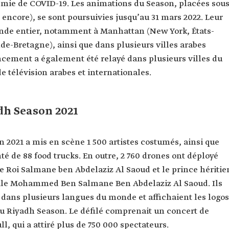
démie de COVID-19. Les animations du Season, placées sou
encore), se sont poursuivies jusqu’au 31 mars 2022. Leur
nde entier, notamment à Manhattan (New York, États-
de-Bretagne), ainsi que dans plusieurs villes arabes
cement a également été relayé dans plusieurs villes du
 télévision arabes et internationales.
dh Season 2021
n 2021 a mis en scène 1 500 artistes costumés, ainsi que
nté de 88 food trucks. En outre, 2 760 drones ont déployé
e Roi Salmane ben Abdelaziz Al Saoud et le prince héritie
yale Mohammed Ben Salmane Ben Abdelaziz Al Saoud. Ils
dans plusieurs langues du monde et affichaient les logos
du Riyadh Season. Le défilé comprenait un concert de
, qui a attiré plus de 750 000 spectateurs.