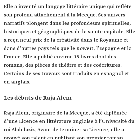
accomplissements
La première femme arabe à remporter le Prix
Elle a inventé un langage littéraire unique qui reflète
international de fiction arabe. (Arabic Booker).
son profond attachement à la Mecque. Ses univers
Elle a reçu environ neuf Prix de la créativité dans
le Royaume et dans d'autres pays.
narratifs plongent dans les profondeurs spirituelles,
Elle a publié environ 18 livres, dont des romans,
historiques et géographiques de la sainte capitale. Elle
des pièces de théâtre et des coécritures.
a reçu neuf prix de la créativité dans le Royaume et
dans d’autres pays tels que le Koweït, l’Espagne et la
France. Elle a publié environ 18 livres dont des
romans, des pièces de théâtre et des coécritures.
Certains de ses travaux sont traduits en espagnol et
en anglais.
Les débuts de Raja Alem
Raja Alem, originaire de la Mecque, a été diplômée
d’une Licence en littérature anglaise à l’Université du
roi Abdelaziz. Avant de terminer sa Licence, elle a
prouvé son talent en publiant son premier roman,