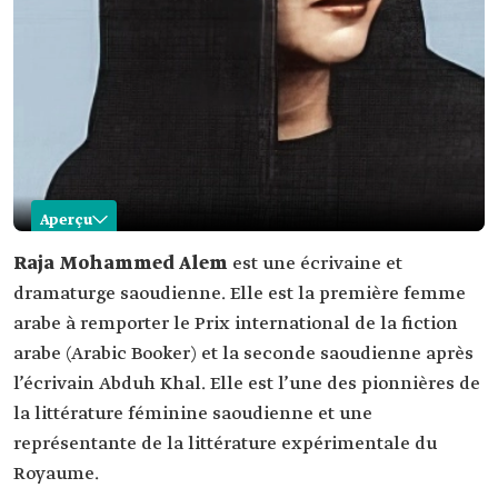
Aperçu
Raja Alem
Raja Mohammed Alem
est une écrivaine et
dramaturge saoudienne. Elle est la première femme
Nom
Raja Mohammed Alem.
arabe à remporter le Prix international de la fiction
Lieu de
la Mecque.
arabe (Arabic Booker) et la seconde saoudienne après
naissance
l’écrivain Abduh Khal. Elle est l’une des pionnières de
Secteur
écrivaine et dramaturge.
professionnel
la littérature féminine saoudienne et une
Formation
Licence en littérature anglaise à l'Université du
représentante de la littérature expérimentale du
roi Abdelaziz.
Royaume.
Principaux