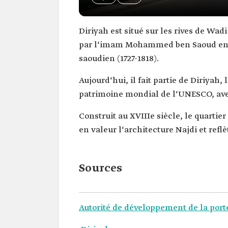
Diriyah est situé sur les rives de ‏Wadi Hanifah‏, au nord-ouest de la ‏ville de Riyad‏. C‘était la capitale du premier État saoudien fondé
par l‘imam Mohammed ben Saoud en 1727
saoudien (1727-1818).
Aujourd‘hui, il fait partie de Diriya
patrimoine mondial de l‘UNESCO, avec 
Construit au XVIIIe siècle, le quartie
en valeur l‘architecture Najdi et ref
Sources
Autorité de développement de la porte