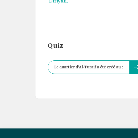
Diriyah.
Quiz
Le quartier d‘Al-Turaif a été créé au :