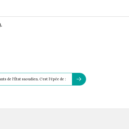
.
nts de l'État saoudien. C'est l'épée de :