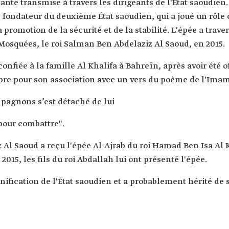
ante transmise à travers les dirigeants de l'État saoudien
ndateur du deuxième État saoudien, qui a joué un rôle c
 promotion de la sécurité et de la stabilité. L'épée a trave
Mosquées, le roi Salman Ben Abdelaziz Al Saoud, en 2015.
confiée à la famille Al Khalifa à Bahreïn, après avoir été
èbre pour son association avec un vers du poème de l'Imam 
mpagnons s’est détaché de lui
pour combattre".
 Al Saoud a reçu l'épée Al-Ajrab du roi Hamad Ben Isa Al K
015, les fils du roi Abdallah lui ont présenté l'épée.
unification de l'État saoudien et a probablement hérité de 