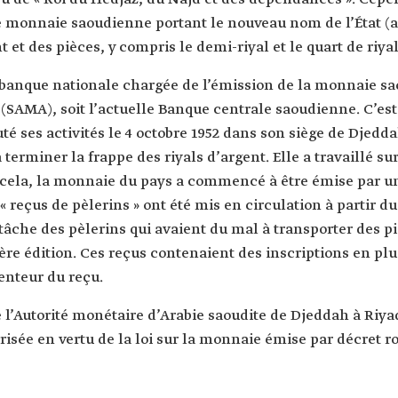
e monnaie saoudienne portant le nouveau nom de l’État (ap
t et des pièces, y compris le demi-riyal et le quart de riyal
 banque nationale chargée de l’émission de la monnaie sao
(SAMA), soit l’actuelle Banque centrale saoudienne. C’es
é ses activités le 4 octobre 1952 dans son siège de Djedda
 terminer la frappe des riyals d’argent. Elle a travaillé su
à cela, la monnaie du pays a commencé à être émise par un
 « reçus de pèlerins » ont été mis en circulation à partir du
a tâche des pèlerins qui avaient du mal à transporter des 
re édition. Ces reçus contenaient des inscriptions en plu
enteur du reçu.
e l’Autorité monétaire d’Arabie saoudite de Djeddah à Riyad,
torisée en vertu de la loi sur la monnaie émise par décret 