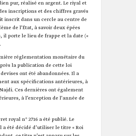
n pur, réalisé en argent. Le riyal et
des inscriptions et des chiffres gravés
t inscrit dans un cercle au centre de
lème de l’État, à savoir deux épées
l porte le lieu de frappe et la date («
.
emière réglementation monétaire du
rès la publication de cette loi
s devises ont été abandonnées. Il a
ment aux spécifications antérieures, à
i-Najdi. Ces dernières ont également
rieures, à l’exception de l’année de
et royal n° 2716 a été publié. Le
été décidé d’utiliser le titre « Roi
ant, ce titre n’est apparu sur les