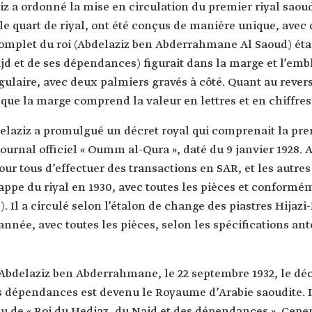
z a ordonné la mise en circulation du premier riyal saoudie
 le quart de riyal, ont été conçus de manière unique, avec 
complet du roi (Abdelaziz ben Abderrahmane Al Saoud) étai
Najd et de ses dépendances) figurait dans la marge et l’emb
aire, avec deux palmiers gravés à côté. Quant au revers, i
 que la marge comprend la valeur en lettres et en chiffres
elaziz a promulgué un décret royal qui comprenait la pr
urnal officiel « Oumm al-Qura », daté du 9 janvier 1928. Ap
our tous d’effectuer des transactions en SAR, et les autre
appe du riyal en 1930, avec toutes les pièces et conformé
). Il a circulé selon l’étalon de change des piastres Hijaz
née, avec toutes les pièces, selon les spécifications anté
 Abdelaziz ben Abderrahmane, le 22 septembre 1932, le décr
dépendances est devenu le Royaume d’Arabie saoudite. Il a 
u de « Roi du Hedjaz, du Najd et des dépendances ». Cepend