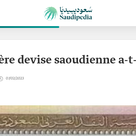
re devise saoudienne a-t-e
07/02/2023