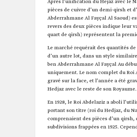
Après l’unification du Hejaz avec le 
pièces de cuivre d’un demi-qirsh et d
Abderrahmane Al Fayçal Al Saoud) est g
revers des deux pièces indique leur v
quart de qirsh) représentent la prem
Le marché requérait des quantités de 
d’un autre lot, dans un style similair
ben Abderrahmane Al Fayçal Au début 
uniquement. Le nom complet du Roi Ab
gravé sur la face, et l’année a été gr
Hedjaz avec le reste de son Royaume. 
En 1928, le Roi Abdelaziz a aboli l’uti
portant son titre (roi du Hedjaz, du N
comprenaient des pièces d’un qirsh, d
subdivisions frappées en 1925. Cependa