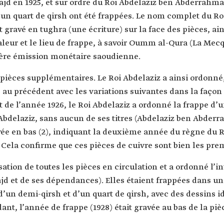
Najd en 1925, et sur ordre du Roi Abdelaziz ben Abderrahm
’un quart de qirsh ont été frappées. Le nom complet du Ro
ravé en tughra (une écriture) sur la face des pièces, ains
aleur et le lieu de frappe, à savoir Oumm al-Qura (La Mec
ière émission monétaire saoudienne.
pièces supplémentaires. Le Roi Abdelaziz a ainsi ordonné
e au précédent avec les variations suivantes dans la façon 
de l’année 1926, le Roi Abdelaziz a ordonné la frappe d’
delaziz, sans aucun de ses titres (Abdelaziz ben Abderra
avée en bas (2), indiquant la deuxième année du règne du R
Cela confirme que ces pièces de cuivre sont bien les prem
lisation de toutes les pièces en circulation et a ordonné l’
ajd et de ses dépendances). Elles étaient frappées dans un 
’un demi-qirsh et d’un quart de qirsh, avec des dessins id
nt, l’année de frappe (1928) était gravée au bas de la piè