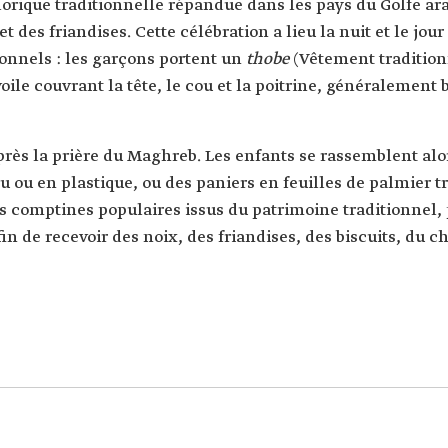
lorique traditionnelle répandue dans les pays du Golfe ara
 et des friandises. Cette célébration a lieu la nuit et le j
ionnels : les garçons portent un
thobe
(Vêtement tradition
voile couvrant la tête, le cou et la poitrine, généralement b
rès la prière du Maghreb. Les enfants se rassemblent alo
u ou en plastique, ou des paniers en feuilles de palmier t
s comptines populaires issus du patrimoine traditionnel,
 afin de recevoir des noix, des friandises, des biscuits, du