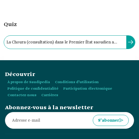
Quiz
La Choura (consultation) dans le Premier État saoudien a
débuté sous le règne de son fondateur, l'Imam Mohammed
Ben Saoud, où son fils, Abdelaziz, était son conseiller dans la
Découvrir
gestion des affaires de Diriyah.
À propos de Saudipedia
Conditions d’utilisation
Politique de confidentialité
Participation électronique
Contactez-nous
Carrières
Abonnez-vous à la newsletter
S’abonner