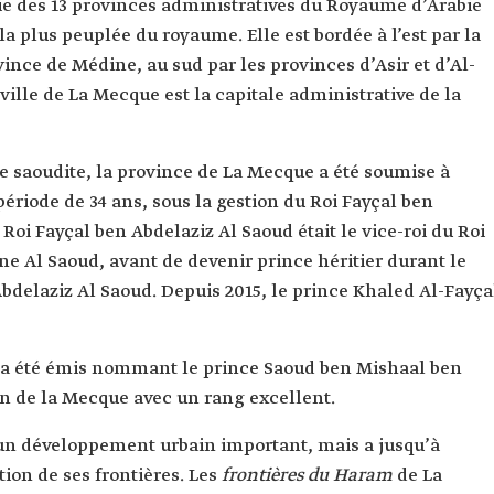
tie des 13 provinces administratives du Royaume d’Arabie
la plus peuplée du royaume. Elle est bordée à l’est par la
ince de Médine, au sud par les provinces d’Asir et d’Al-
 ville de La Mecque est la capitale administrative de la
e saoudite, la province de La Mecque a été soumise à
ériode de 34 ans, sous la gestion du Roi Fayçal ben
 Roi Fayçal ben Abdelaziz Al Saoud était le vice-roi du Roi
ane
Al Saoud, avant de devenir prince héritier durant le
Abdelaziz Al Saoud. Depuis 2015, le prince Khaled Al-Fayça
l a été émis nommant le prince Saoud ben Mishaal ben
on de la Mecque avec un rang excellent.
’un développement urbain important, mais a jusqu’à
ion de ses frontières. Les
frontières du Haram
de La