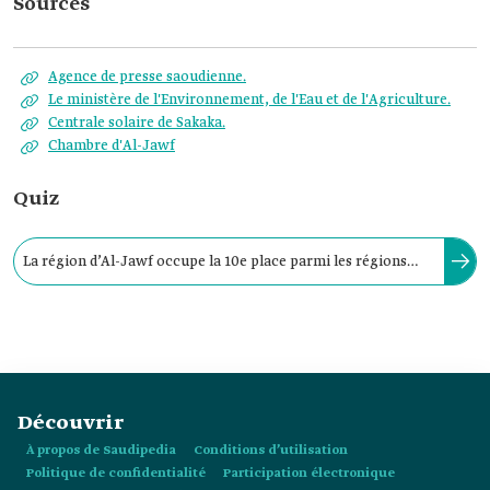
Sources
Agence de presse saoudienne.
Le ministère de l'Environnement, de l'Eau et de l'Agriculture.
Centrale solaire de Sakaka.
Chambre d'Al-Jawf
Quiz
La région d’Al-Jawf occupe la 10e place parmi les régions
d’Arabie Saoudite en termes de population, avec une
population d’environ:
Découvrir
À propos de Saudipedia
Conditions d’utilisation
Politique de confidentialité
Participation électronique