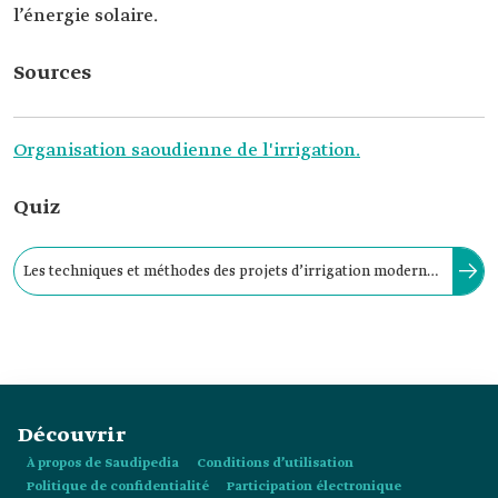
l’énergie solaire.
Sources
Organisation saoudienne de l'irrigation.
Quiz
Les techniques et méthodes des projets d’irrigation modernes
reposent sur un système automatisé de programmation de
l’irrigation (irrigation intelligente).
Découvrir
À propos de Saudipedia
Conditions d’utilisation
Politique de confidentialité
Participation électronique