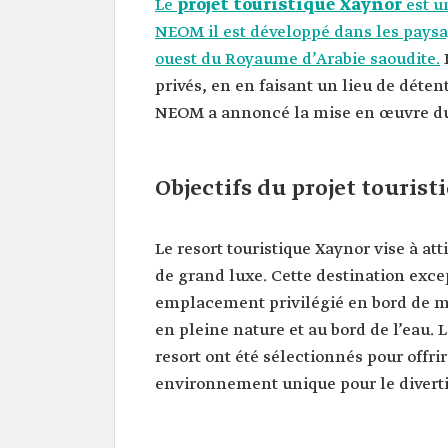
Le
projet touristique Xaynor
est un
NEOM il est développé dans les paysag
ouest du Royaume d’Arabie saoudite.
I
privés, en en faisant un lieu de déten
NEOM a annoncé la mise en œuvre du p
Objectifs du projet touris
Le resort touristique Xaynor vise à at
de grand luxe. Cette destination exce
emplacement privilégié en bord de mer
en pleine nature et au bord de l’eau. 
resort ont été sélectionnés pour offri
environnement unique pour le divert