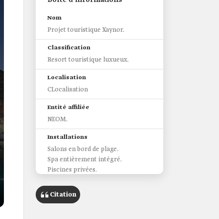
Boîte d’informations
Nom
Projet touristique Xaynor.
Classification
Resort touristique luxueux.
Localisation
CLocalisation
Entité affiliée
NEOM.
Installations
Salons en bord de plage.
Spa entièrement intégré.
Piscines privées.
Restaurants gastronomiques.
Lieux de divertissement.
Citation
Installation de loisirs.