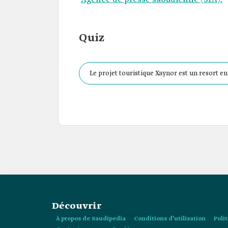
Quiz
Le projet touristique Xaynor est un resort 
la côte :
Découvrir
À propos de Saudipedia
Conditions d’utilisation
Poli