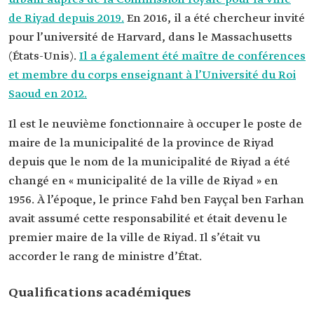
Licence en architecture et en sciences du
de Riyad depuis 2019.
En 2016, il a été chercheur invité
bâtiment à l'université du Roi Saoud.
pour l’université de Harvard, dans le Massachusetts
Master en architecture et urbanisme à l'université
de Columbia.
(États-Unis).
Il a également été maître de conférences
Master en planification urbaine et aménagement
et membre du corps enseignant à l’Université du Roi
urbain à l'université de Harvard.
Saoud en 2012.
Il est le neuvième fonctionnaire à occuper le poste de
maire de la municipalité de la province de Riyad
depuis que le nom de la municipalité de Riyad a été
changé en « municipalité de la ville de Riyad » en
1956. À l’époque, le prince Fahd ben Fayçal ben ‎Farhan
avait assumé cette responsabilité et était devenu le
premier maire de la ville de Riyad. Il s’était vu
accorder le rang de ministre d’État.
Qualifications académiques