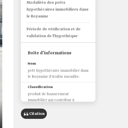
Modalités des prêts
hypothécaires immobiliers dans
le Royaume
Période de vérification et de
validation de l’hypothèque
Boîte d’informations
Nom
prêt hypothécaire immobilier dans
le Royaume d'Arabie saoudite.
Classification
produit de financement
immobilier qui contribue à
apporter un financement aux
bénéficiaires.
Citation
Catégories de bénéficiaires