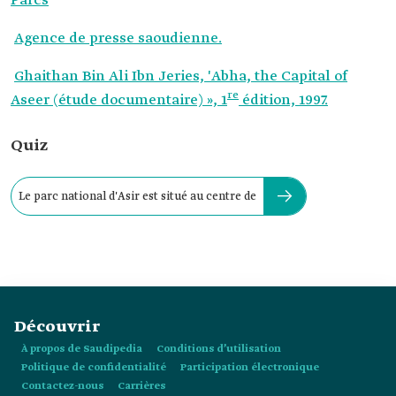
Parcs
Agence de presse saoudienne.
Ghaithan Bin Ali Ibn Jeries, 'Abha, the Capital of
re
Aseer (étude documentaire) », 1
édition, 1997.
Quiz
Le parc national d'Asir est situé au centre de
Découvrir
À propos de Saudipedia
Conditions d’utilisation
Politique de confidentialité
Participation électronique
Contactez-nous
Carrières