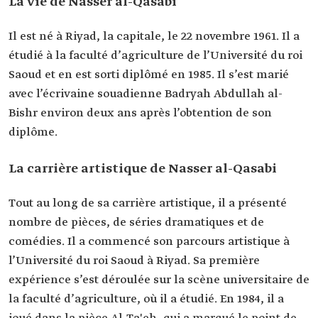
La vie de Nasser al-Qasabi
Parmi ses
passages à la
Uyyun Tarqab al-Zaman. Awdat Aswaid.
Il est né à Riyad, la capitale, le 22 novembre 1961. Il a
télévision
Tash Ma Tash.
37 Darajah.
étudié à la faculté d’agriculture de l’Université du roi
Saoud et en est sorti diplômé en 1985. Il s’est marié
avec l’écrivaine souadienne Badryah Abdullah al-
Bishr environ deux ans après l’obtention de son
diplôme.
La carrière artistique de Nasser al-Qasabi
Tout au long de sa carrière artistique, il a présenté
nombre de pièces, de séries dramatiques et de
comédies. Il a commencé son parcours artistique à
l’Université du roi Saoud à Riyad. Sa première
expérience s’est déroulée sur la scène universitaire de
la faculté d’agriculture, où il a étudié. En 1984, il a