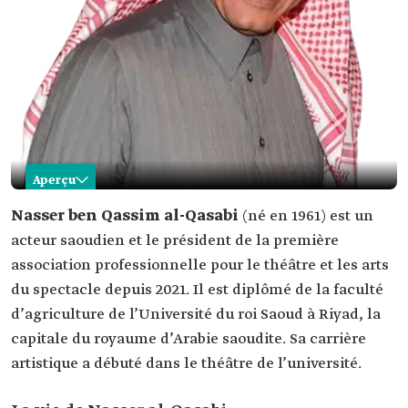
Aperçu
Nasser al-Qasabi
Nasser ben Qassim al-Qasabi
(né en 1961) est un
acteur saoudien et le président de la première
Nom
Nasser ben Qassim al-Qasabi. Naissance
association professionnelle pour le théâtre et les arts
Diplôme
licence d'agriculture de l'Université du roi Saoud.
du spectacle depuis 2021. Il est diplômé de la faculté
universitaire
d’agriculture de l’Université du roi Saoud à Riyad, la
Profession
acteur.
capitale du royaume d’Arabie saoudite. Sa carrière
Parmi ses
œuvres
Owais al-Tase' Ashar. Awdat Hamoud wa
artistique a débuté dans le théâtre de l’université.
théâtrales
Muheemid.
Walad al-Deerah.