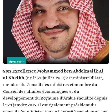
Aperçu
Mohammed ben Abdelmalik Al al-Sheikh
Son Excellence Mohammed ben Abdelmalik Al
al-Sheikh
(né le 21 juillet 1969) est ministre d’État,
Nom
Mohammed ben Abdelmalik Al al-Sheikh Date de
naissance
membre du Conseil des ministres et membre du
Conseil des affaires économiques et du
Lieu de
ville de Taïf, la province de La Mecque.
naissance
développement du Royaume d’Arabie saoudite depuis
Fonctions
le 29 janvier 2015. Il est également président du
actuelles
Ministre d'État, membre du Conseil des
conseil d’administration de l’Autorité saoudienne sur