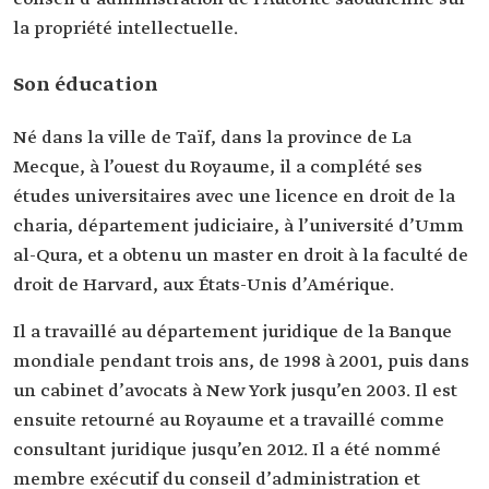
ministres.
Membre du ‏Conseil des affaires économiques et
la propriété intellectuelle.
du développement.
Président des conseils d'administration de
Son éducation
l'Autorité saoudienne sur la propriété
intellectuelle.
Né dans la ville de Taïf, dans la province de La
Éducation
Licence en droit de la charia à ‏l'université d'Umm
Mecque, à l’ouest du Royaume, il a complété ses
al-Qura.
études universitaires avec une licence en droit de la
Master en droit à la faculté de droit de Harvard,
aux États-Unis d'Amérique.
charia, département judiciaire, à l’université d’Umm
al-Qura, et a obtenu un master en droit à la faculté de
droit de Harvard, aux États-Unis d’Amérique.
Il a travaillé au département juridique de la Banque
mondiale pendant trois ans, de 1998 à 2001, puis dans
un cabinet d’avocats à New York jusqu’en 2003. Il est
ensuite retourné au Royaume et a travaillé comme
consultant juridique jusqu’en 2012. Il a été nommé
membre exécutif du conseil d’administration et