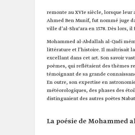
Nom
Mohammed al-Abdallah al-
remonte au XVIe siècle, lorsque leur
Classification
Poète et astronome saoudie
Ahmed Ben Munif, fut nommé juge dan
Naissance
1809.
ville d’al-Shu‘ara en 1578. Dès lors, i
Décès
1868.
Mohammed al-Abdallah al-Qadi mémoris
Thèmes
Ghazal (poésie d'amour),
littérature et l’histoire. Il maîtrisa
poétiques
Poésie descriptive,
excellant dans cet art. Son savoir vas
Poésie d'éloge,
Poésie élégiaque,
poèmes, qui reflétaient des thèmes rel
Poésie fraternelle.
témoignant de sa grande connaissance
En outre, son expertise en astronomi
météorologiques, des phases des étoile
distinguaient des autres poètes Nabat
La poésie de Mohammed al