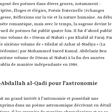
posé des poèmes dans divers genres, notamment :
iptive, Éloges et élégies, Poésie fraternelle (échanges
agesse, Réflexions sur la vie et la nature humaine. Au déb
poète romantique, mais avec le temps, la sagesse devint le
eil de poèmes fut publié quatre fois. Il fut d’abord publié
me volume de « Diwan al-Nabati » par Khalid al-Faraj. Pa
 le sixième volume de « Silsilat al-Azhar al-Nadiya » (La
sie bédouine) par Mohammed Saeed Kamal. Abdelaziz Ben
uxième volume de Diwan al-Nabati à la fin des années
 publia de manière indépendante en 1984.
Abdallah al-Qadi pour l’astronomie
 un grand intérêt à l’astronomie et possédait une
 exprima dans un poème astronomique décrivant en détail