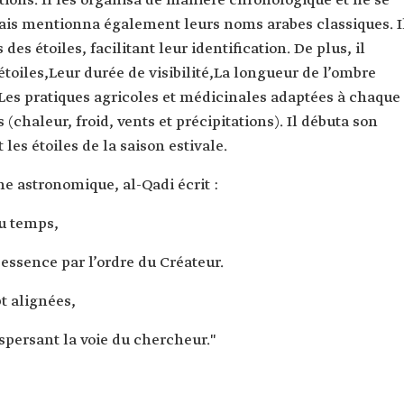
ations. Il les organisa de manière chronologique et ne se
is mentionna également leurs noms arabes classiques. I
des étoiles, facilitant leur identification. De plus, il
 étoiles,Leur durée de visibilité,La longueur de l’ombre
es pratiques agricoles et médicinales adaptées à chaque
chaleur, froid, vents et précipitations). Il débuta son
s étoiles de la saison estivale.
e astronomique, al-Qadi écrit :
du temps,
essence par l’ordre du Créateur.
pt alignées,
spersant la voie du chercheur."