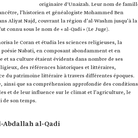
originaire d'Unaizah. Leur nom de famill
Qadi.
 ancêtre, l’historien et généalogiste Mohammed Ben
n.
s Aliyat Najd, couvrant la région d’al-Washm jusqu’à la
l fut connu sous le nom de « al-Qadi » (Le Juge).
a le Coran et étudia les sciences religieuses, la
it la poésie Nabati, en composant abondamment et en
te et sa culture étaient évidents dans nombre de ses
igieux, des références historiques et littéraires,
 du patrimoine littéraire à travers différentes époques.
e, ainsi que sa compréhension approfondie des conditions
s et de leur influence sur le climat et l’agriculture, le
i de son temps.
-Abdallah al-Qadi