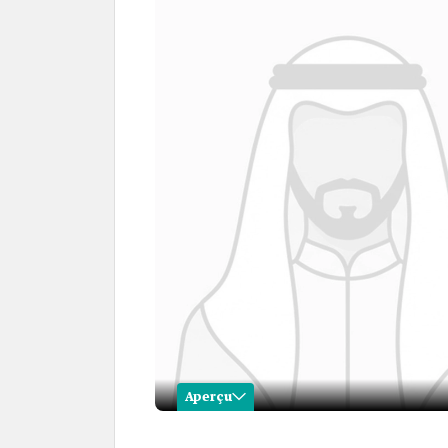
Aperçu
Mohammed al-Abdallah al-Q