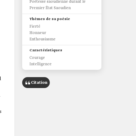
Poétesse saoudienne durant le
Premier État Saoudien
Thèmes de sa poésie
Fierté
Honneur
Enthousiasme
Caractéristiques
Courage
Intelligence
l
Citation
i
s