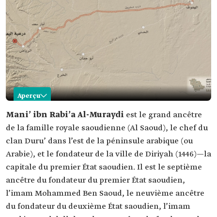
Aperçu
Mani’ Al-Muraydi
Mani’ ibn Rabi’a Al-Muraydi
est le grand ancêtre
de la famille royale saoudienne (Al Saoud), le chef du
Nom
Mani' ibn Rabi'a Al-Muraydi. Caractéristiques
Grand-père de la famille royale d'Arabie Saoudite
clan Duru’ dans l’est de la péninsule arabique (ou
(Al Saoud). Chef du clan Shield dans l'est de
Arabie), et le fondateur de la ville de Diriyah (1446)—la
l'Arabie.
capitale du premier État saoudien. Il est le septième
Fondateur de Diriyah.
ancêtre du fondateur du premier État saoudien,
Nombre de
15 souverains.
souverains de
l’imam Mohammed Ben Saoud, le neuvième ancêtre
sa
du fondateur du deuxième État saoudien, l’imam
descendance