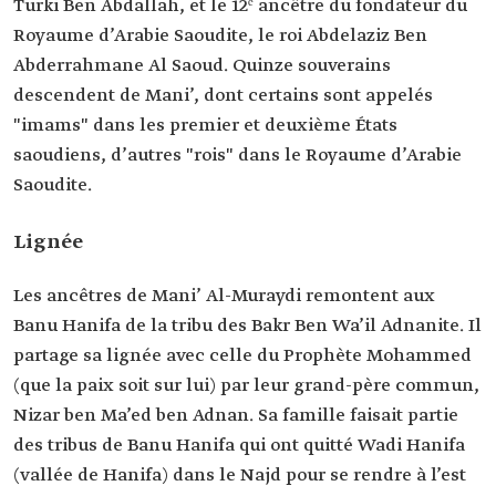
Turki Ben Abdallah, et le 12ᵉ ancêtre du fondateur du
Lignée de
Royaume d’Arabie Saoudite, le roi Abdelaziz Ben
Mani' al-
Sa lignée remonte aux Bani Hanifa de la tribu de
Muraydi'
Bakr bin Wael Al-Adnaniya, et elle coïncide avec la
Abderrahmane Al Saoud. Quinze souverains
lignée du Prophète Mohammed, que Dieu le
descendent de Mani’, dont certains sont appelés
bénisse et que la paix soit sur lui, par leur grand-
père commun, "Nizar ben Ma'ad ben Adnan".
"imams" dans les premier et deuxième États
saoudiens, d’autres "rois" dans le Royaume d’Arabie
Saoudite.
Lignée
Les ancêtres de Mani’ Al-Muraydi remontent aux
Banu Hanifa de la tribu des Bakr Ben Wa’il Adnanite. Il
partage sa lignée avec celle du Prophète Mohammed
(que la paix soit sur lui) par leur grand-père commun,
Nizar ben Ma’ed ben Adnan. Sa famille faisait partie
des tribus de Banu Hanifa qui ont quitté Wadi Hanifa
(vallée de Hanifa) dans le Najd pour se rendre à l’est