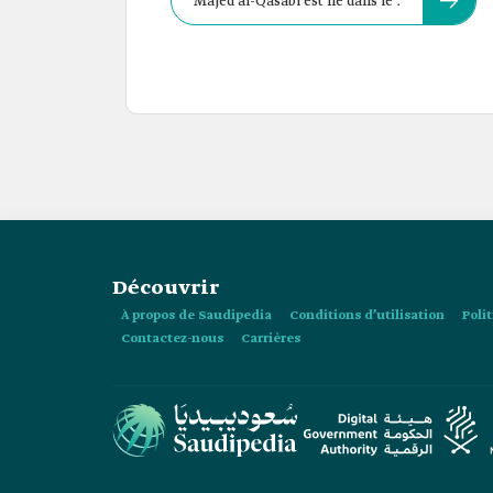
Majed al-Qasabi est né dans le :
Découvrir
À propos de Saudipedia
Conditions d’utilisation
Poli
Contactez-nous
Carrières