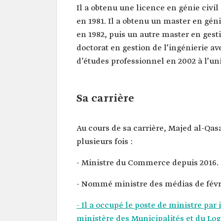
Date de
1960.
Il a obtenu une licence en génie civil
naissance
en 1981. Il a obtenu un master en géni
Lieu de
Djeddah.
en 1982, puis un autre master en gesti
naissance
doctorat en gestion de l’ingénierie a
Poste actuel
ministre du Commerce.
d’études professionnel en 2002 à l’uni
Date de sa
2016.
nomination
Sa carrière
Au cours de sa carrière, Majed al-Qas
plusieurs fois :
- Ministre du Commerce depuis 2016.
- Nommé ministre des médias de févri
- Il a occupé le poste de ministre par
ministère des Municipalités et du Lo