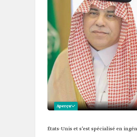
Aperçu
Majed al-Qasabi
États-Unis et s’est spécialisé en ingén
Nom
Majed ben Abdullah al-Qasa