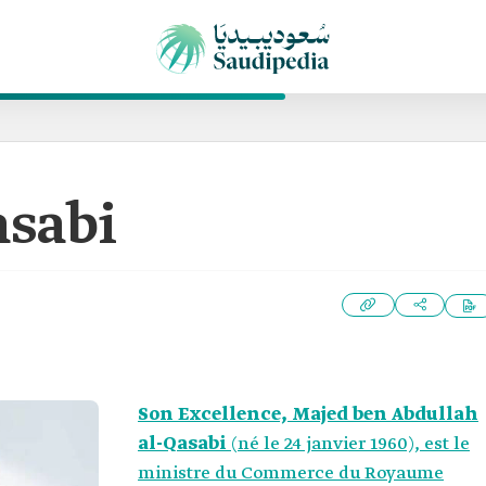
asabi
Son Excellence, Majed ben Abdullah
al-Qasabi
(né le 24 janvier 1960), est le
ministre du Commerce du Royaume