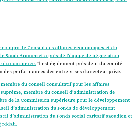
y compris le Conseil des affaires économiques et du
 Saudi Aramco et a présidé l’équipe de négociation
le du commerce.
Il est également président du comité
n des performances des entreprises du secteur privé.
embre du conseil consultatif pour les affaires
suprême, membre du conseil d’administration de
mbre de la Commission supérieure pour le développement
onseil d’administration du Fonds de développement
seil d’administration du Fonds social caritatif saoudien e
jeddah.