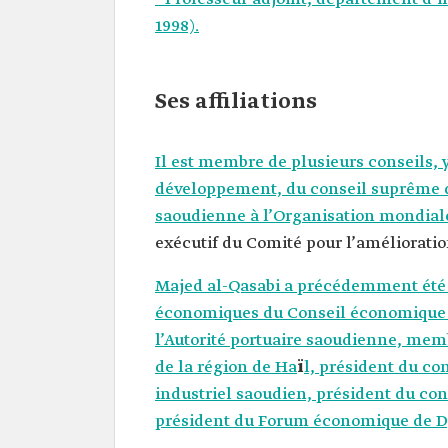
1998).
Ses affiliations
Il est membre de plusieurs conseils, 
développement, du conseil suprême de
saoudienne à l’Organisation mondia
exécutif du Comité pour l’amélioratio
Majed al-Qasabi a précédemment été m
économiques du Conseil économique 
l’Autorité portuaire saoudienne, me
de la région de Ha
ï
l, président du c
industriel saoudien, président du con
président du Forum économique de D