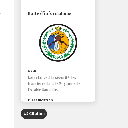
Boîte d’informations
n
Nom
Loi relative à la sécurité des
frontières dans le Royaume de
l'Arabie Saoudite.
Classification
un ensemble de règles assurant la
sécurité le long des zones
Citation
frontalières qui délimitent les
territoires du Royaume par