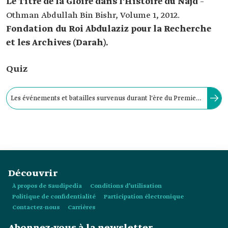
Le Titre de la Gloire dans l'Histoire du Najd
–
Othman Abdullah Bin Bishr, Volume 1, 2012.
Fondation du Roi Abdulaziz pour la Recherche
et les Archives (Darah).
Quiz
Les événements et batailles survenus durant l'ère du Premier
État saoudien incluent la bataille d'Al-Abid, au cours de
laquelle Fayçal et Saoud, les fils de l'Imam Mohammad Ben
Saoud, ont été tués.
Découvrir
À propos de Saudipedia
Conditions d’utilisation
Politique de confidentialité
Participation électronique
Contactez-nous
Carrières