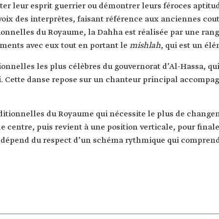
er leur esprit guerrier ou démontrer leurs féroces aptitud
 voix des interprètes, faisant référence aux anciennes co
ionnelles du Royaume, la Dahha est réalisée par une rang
ments avec eux tout en portant le
mishlah
, qui est un él
tionnelles les plus célèbres du gouvernorat d’Al-Hassa, qu
jri. Cette danse repose sur un chanteur principal accomp
aditionnelles du Royaume qui nécessite le plus de changem
e centre, puis revient à une position verticale, pour final
nse dépend du respect d’un schéma rythmique qui compr