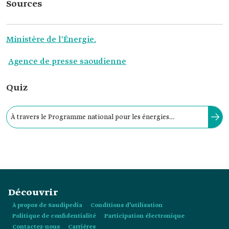
Sources
Ministère de l'Énergie.
Agence de presse saoudienne
Quiz
À travers le Programme national pour les énergies
renouvelables, le ministère de l’Énergie s’efforce de
diversifier le bouquet énergétique national utilisé pour la
production d’électricité.
Découvrir
À propos de Saudipedia
Conditions d’utilisation
Politique de confidentialité
Participation électronique
Contactez-nous
Carrières