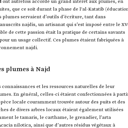
d
ont autrefois accordé un grand intérêt aux plumes, en
ites, que ce soit durant la phase de l'al-Katatib (éducatio
 plumes servaient d’outils d’écriture, tant dans
anuscrits najdis, un artisanat qui s’est imposé entre le XV
able de cette passion était la pratique de certains savants
 pour un usage collectif. Ces plumes étaient fabriquées à
vironnement najdi.
des plumes à Najd
rs connaissances et les ressources naturelles de leur
mes. En général, celles-ci étaient confectionnées à parti
pèce locale couramment trouvée autour des puits et des
ches de divers arbres locaux étaient également utilisées
ment le tamaris, le carthame, le grenadier, l’arta
cacia nilotica, ainsi que d’autres résidus végétaux à