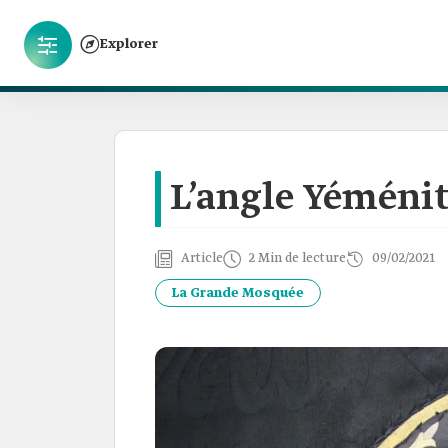
Explorer
L’angle Yéméni
Article
2 Min de lecture
09/02/2021
La Grande Mosquée