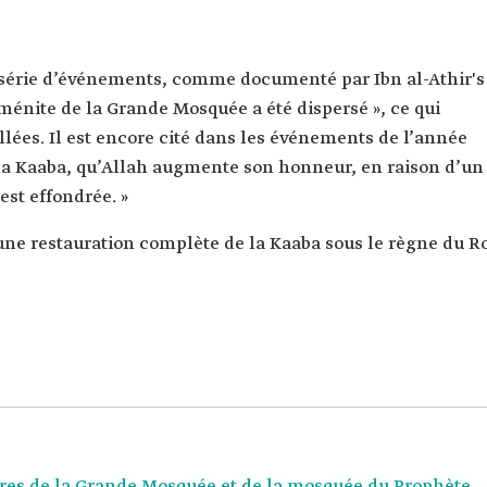
 série d’événements, comme documenté par Ibn al-Athir's
 Yéménite de la Grande Mosquée a été dispersé », ce qui
illées. Il est encore cité dans les événements de l’année
e la Kaaba, qu’Allah augmente son honneur, en raison d’un
est effondrée. »
une restauration complète de la Kaaba sous le règne du R
ires de la Grande Mosquée et de la mosquée du Prophète.