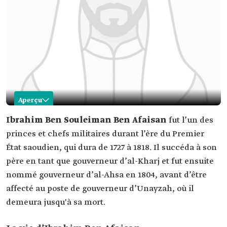
Aperçu
Ibrahim Ben Afaisan
Ibrahim Ben Souleiman Ben Afaisan
fut l’un des
princes et chefs militaires durant l’ère du Premier
Nom
Ibrahim Ben Afaisan.
État saoudien, qui dura de 1727 à 1818. Il succéda à son
Classification
L'un des princes et chefs militaires durant l'ère
père en tant que gouverneur d’al-Kharj et fut ensuite
du Premier État saoudien.
nommé gouverneur d’al-Ahsa en 1804, avant d’être
De sa vie
Émirat d'al-Kharj (1792).
Émirat d'al-Ahsa (1804).
affecté au poste de gouverneur d’Unayzah, où il
Décès
1813.
demeura jusqu'à sa mort.