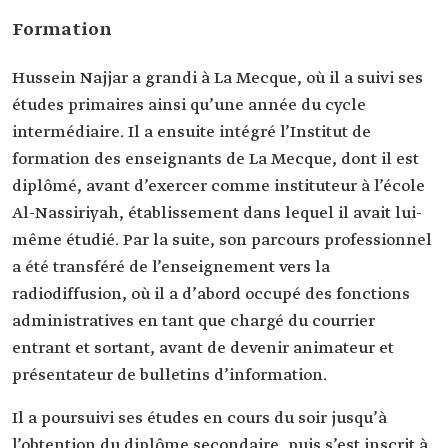
Il a commencé sa carrière comme instituteur de
l’enseignement primaire, avant d’enseigner à
Formation
l’Université du Roi Abdulaziz et à l’Institut
diplomatique de Djeddah.
Hussein Najjar a grandi à La Mecque, où il a suivi ses
Programmes
Ma’a Al-Talaba, Rihlat Al-Harf ‘Abra Al-Athir, Nadi
études primaires ainsi qu’une année du cycle
Al-Huwat, Sabah Al-Nour, Sahra Ma’a Fannan.
intermédiaire. Il a ensuite intégré l’Institut de
Distinction
Personnalité médiatique de l’année, Forum
formation des enseignants de La Mecque, dont il est
saoudien des médias 2026.
diplômé, avant d’exercer comme instituteur à l’école
Al-Nassiriyah, établissement dans lequel il avait lui-
même étudié. Par la suite, son parcours professionnel
a été transféré de l’enseignement vers la
radiodiffusion, où il a d’abord occupé des fonctions
administratives en tant que chargé du courrier
entrant et sortant, avant de devenir animateur et
présentateur de bulletins d’information.
Il a poursuivi ses études en cours du soir jusqu’à
l’obtention du diplôme secondaire, puis s’est inscrit à