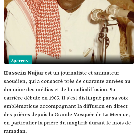
Aperçu
Hussein Najjar
Hussein Najjar
est un journaliste et animateur
saoudien, qui a consacré près de quarante années au
Nom
Hussein Najjar.
domaine des médias et de la radiodiffusion. Sa
Catégorie
Journaliste et animateur saoudien.
carrière débute en 1965. Il s’est distingué par sa voix
Formation
Licence en administration des affaires, Université
emblématique accompagnant la diffusion en direct
du Roi Abdulaziz.
aster et doctorat, Université du Missouri (États-
des prières depuis la Grande Mosquée de La Mecque,
Unis).
en particulier la prière du maghrib durant le mois de
Parcours
Il a consacré près de quarante années au
ramadan.
professionnel
domaine des médias et de la radiodiffusion.