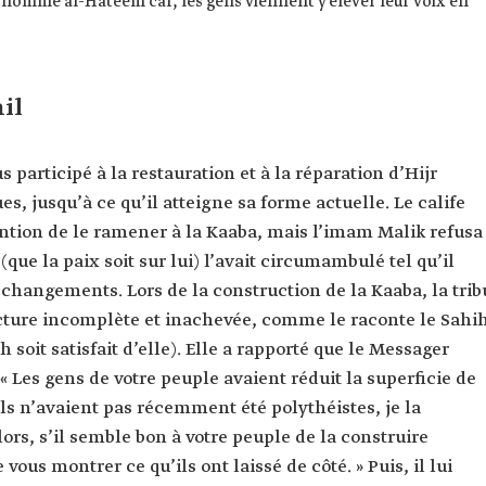
 nommé al-Hateem car, les gens viennent y élever leur voix en
il
s participé à la restauration et à la réparation d’Hijr
es, jusqu’à ce qu’il atteigne sa forme actuelle. Le calife
ention de le ramener à la Kaaba, mais l’imam Malik refusa
que la paix soit sur lui) l’avait circumambulé tel qu’il
 changements. Lors de la construction de la Kaaba, la trib
ucture incomplète et inachevée, comme le raconte le Sahi
 soit satisfait d’elle). Elle a rapporté que le Messager
 : « Les gens de votre peuple avaient réduit la superficie de
’ils n’avaient pas récemment été polythéistes, je la
lors, s’il semble bon à votre peuple de la construire
vous montrer ce qu’ils ont laissé de côté. » Puis, il lui