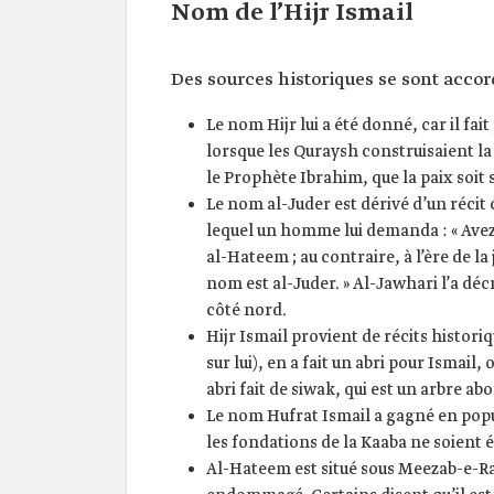
Nom de l’Hijr Ismail
Des sources historiques se sont accord
Le nom Hijr lui a été donné, car il fa
lorsque les Quraysh construisaient la 
le Prophète Ibrahim, que la paix soit su
Le nom al-Juder est dérivé d’un récit
lequel un homme lui demanda : « Avez-
al-Hateem ; au contraire, à l’ère de la
nom est al-Juder. » Al-Jawhari l’a dé
côté nord.
Hijr Ismail provient de récits histor
sur lui), en a fait un abri pour Ismail,
abri fait de siwak, qui est un arbre a
Le nom Hufrat Ismail a gagné en popula
les fondations de la Kaaba ne soient ér
Al-Hateem est situé sous Meezab-e-Rah