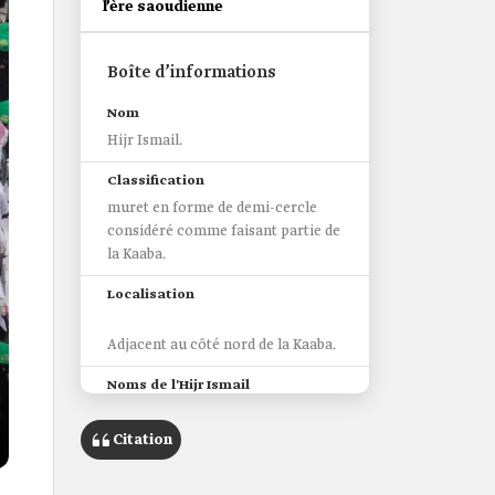
l’ère saoudienne
Boîte d’informations
Nom
Hijr Ismail.
Classification
muret en forme de demi-cercle
considéré comme faisant partie de
la Kaaba.
Localisation
Adjacent au côté nord de la Kaaba.
Noms de l'Hijr Ismail
Hijr.
Juder.
Citation
Hijr Ismail.
Hufrat Ismail.