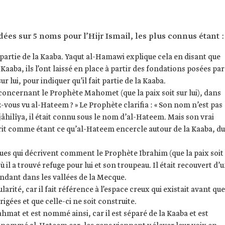
ées sur 5 noms pour l’Hijr Ismail, les plus connus étant :
it partie de la Kaaba. Yaqut al-Hamawi explique cela en disant que
Kaaba, ils l’ont laissé en place à partir des fondations posées par
r lui, pour indiquer qu’il fait partie de la Kaaba.
 concernant le Prophète Mahomet (que la paix soit sur lui), dans
vous vu al-Hateem ? » Le Prophète clarifia : « Son nom n’est pas
 jâhilîya, il était connu sous le nom d’al-Hateem. Mais son vrai
crit comme étant ce qu’al-Hateem encercle autour de la Kaaba, du
iques qui décrivent comment le Prophète Ibrahim (que la paix soit
 où il a trouvé refuge pour lui et son troupeau. Il était recouvert d’
bondant dans les vallées de la Mecque.
rité, car il fait référence à l’espace creux qui existait avant que
igées et que celle-ci ne soit construite.
mat et est nommé ainsi, car il est séparé de la Kaaba et est