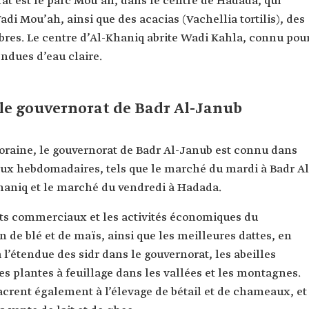
rat est le parc Mou’ah, dans le centre de Hadada, qui
i Mou’ah, ainsi que des acacias (Vachellia tortilis), des
rbres. Le centre d’Al-Khaniq abrite Wadi Kahla, connu pou
endues d’eau claire.
 le gouvernorat de Badr Al-Janub
oraine, le gouvernorat de Badr Al-Janub est connu dans
aux hebdomadaires, tels que le marché du mardi à Badr Al
haniq et le marché du vendredi à Hadada.
s commerciaux et les activités économiques du
 de blé et de maïs, ainsi que les meilleures dattes, en
 l’étendue des sidr dans le gouvernorat, les abeilles
les plantes à feuillage dans les vallées et les montagnes.
acrent également à l’élevage de bétail et de chameaux, et