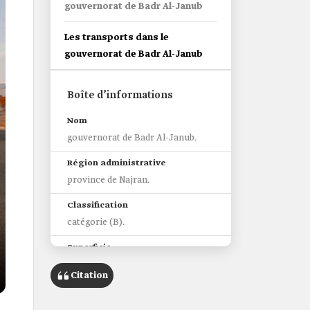
gouvernorat de Badr Al-Janub
Les transports dans le
gouvernorat de Badr Al-Janub
Boîte d’informations
Nom
gouvernorat de Badr Al-Janub.
Région administrative
province de Najran.
Classification
catégorie (B).
Superficie
4 200 km2.
Citation
Population
7 991 habitants