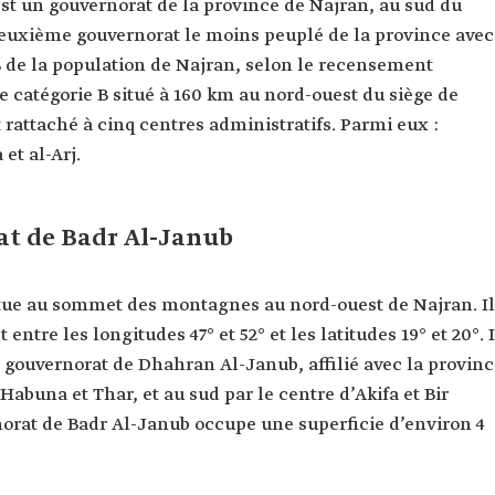
st un gouvernorat de la province de Najran, au sud du
deuxième gouvernorat le moins peuplé de la province avec
 % de la population de Najran, selon le recensement
e catégorie B situé à 160 km au nord-ouest du siège de
st rattaché à cinq centres administratifs. Parmi eux :
et al-Arj.
at de Badr Al-Janub
itue au sommet des montagnes au nord-ouest de Najran. Il
entre les longitudes 47° et 52° et les latitudes 19° et 20°. I
le gouvernorat de Dhahran Al-Janub, affilié avec la provin
’Habuna et Thar, et au sud par le centre d’Akifa et Bir
rnorat de Badr Al-Janub occupe une superficie d’environ 4