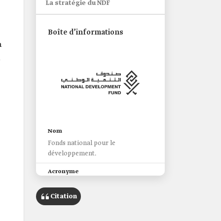
La stratégie du NDF
Boîte d’informations
n
n
Nom
Fonds national pour le
développement.
Acronyme
NDF
Citation
Date de création
2017.