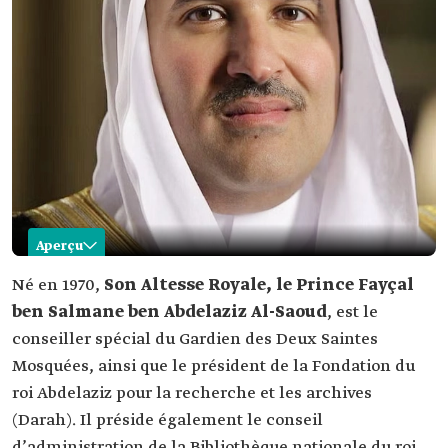
Aperçu
Fayçal ben Salmane ben Abdelaziz
Né en 1970,
Son Altesse Royale, le Prince Fayçal
ben Salmane ben Abdelaziz Al-Saoud
, est le
Nom
prince Fayçal ben Salmane ben Abdelaziz Al-
Saoud.
conseiller spécial du Gardien des Deux Saintes
Mosquées, ainsi que le président de la Fondation du
Année de
1970.
naissance
roi Abdelaziz pour la recherche et les archives
Lieu de
Riyad.
(Darah). Il préside également le conseil
naissance
d’administration de la Bibliothèque nationale du roi