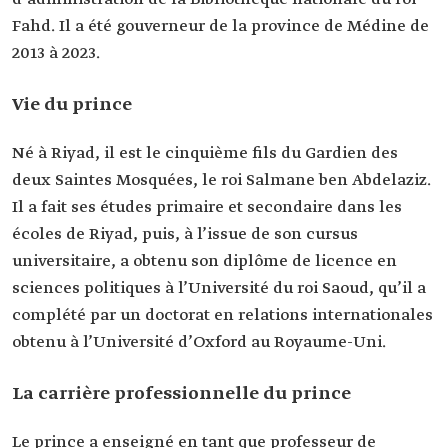
Postes actuels
Fahd. Il a été gouverneur de la province de Médine de
Conseiller spécial auprès du Gardien des deux
2013 à 2023.
Saintes Mosquées.
Président du conseil d'administration. Fondation
du Roi Abdelaziz pour la recherche et les archives
Vie du prince
(Darah)
Président du conseil d'administration de la
Bibliothèque nationale du roi Fahd.
Né à Riyad, il est le cinquième fils du Gardien des
Éducation
Licence en Sciences Politiques à l'Université du
deux Saintes Mosquées, le roi Salmane ben Abdelaziz.
roi Saoud.
Il a fait ses études primaire et secondaire dans les
Doctorat honorifique en relations internationales
écoles de Riyad, puis, à l’issue de son cursus
de l'université d'Oxford.
universitaire, a obtenu son diplôme de licence en
sciences politiques à l’Université du roi Saoud, qu’il a
complété par un doctorat en relations internationales
obtenu à l’Université d’Oxford au Royaume-Uni.
La carrière professionnelle du prince
Le prince a enseigné en tant que professeur de