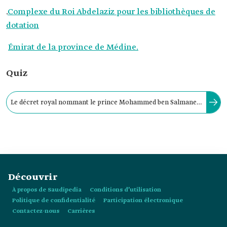
.
Complexe du Roi Abdelaziz pour les bibliothèques de
dotation
Émirat de la province de Médine.
Quiz
Le décret royal nommant le prince Mohammed ben Salmane
comme conseiller spécial auprès du Gardien des deux Saintes
Mosquées a été promulgué en :
Découvrir
À propos de Saudipedia
Conditions d’utilisation
Politique de confidentialité
Participation électronique
Contactez-nous
Carrières