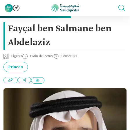
Fayçal ben Salmane ben
Abdelaziz
Figures
1 Min de lecture
17/05/2022
Princes