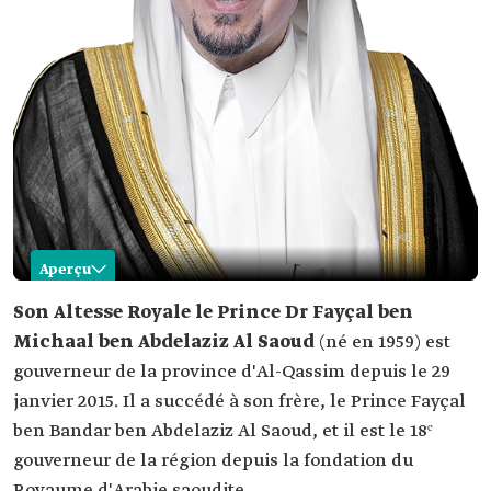
Aperçu
Fayçal ben Michaal ben Saoud
Son Altesse Royale le Prince Dr Fayçal ben
Michaal ben Abdelaziz Al Saoud
(né en 1959) est
Nom
Prince Fayçal ben Michaal ben Saoud ben
Abdelaziz Al Saoud.
gouverneur de la province d'Al-Qassim depuis le 29
janvier 2015. Il a succédé à son frère, le Prince Fayçal
Date de
1959.
naissance
ben Bandar ben Abdelaziz Al Saoud, et il est le 18ᵉ
Lieu de
Riyad, la capitale.
gouverneur de la région depuis la fondation du
naissance
Royaume d'Arabie saoudite.