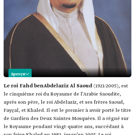
Aperçu
Fahd ben Abdelaziz Al Saoud
Le roi Fahd benAbdelaziz Al Saoud
(1921-2005), est
le cinquième roi du Royaume de l’Arabie Saoudite,
Nom
Roi Fahd ben Abdelaziz Al Saoud. Position
après son père, le roi Abdelaziz, et ses frères Saoud,
Titre
le premier à avoir porté le titre de Gardien des
Fayçal, et Khaled. Il est le premier à avoir porté le titre
Deux Saintes Mosquées.
de Gardien des Deux Saintes Mosquées. Il a régné sur
Date de
1921.
naissance
le Royaume pendant vingt-quatre ans, succédant à
Lieu de
Riyad.
son frère Khaled en 1982, jusqu’en 2005. Le roi