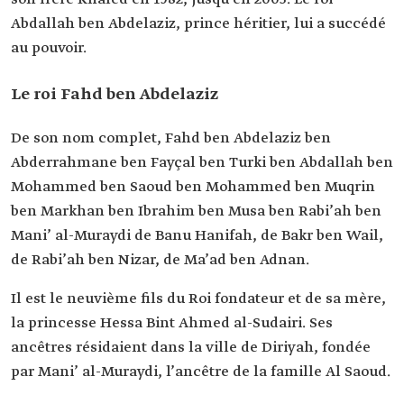
naissance
Abdallah ben Abdelaziz, prince héritier, lui a succédé
Date
13 juin 1982.
au pouvoir.
d'accession au
pouvoir
Le roi Fahd ben Abdelaziz
De son nom complet, Fahd ben Abdelaziz ben
Abderrahmane ben Fayçal ben Turki ben Abdallah ben
Mohammed ben Saoud ben Mohammed ben Muqrin
ben Markhan ben Ibrahim ben Musa ben Rabi’ah ben
Mani’ al-Muraydi de Banu Hanifah, de Bakr ben Wail,
de Rabi’ah ben Nizar, de Ma’ad ben Adnan.
Il est le neuvième fils du Roi fondateur et de sa mère,
la princesse Hessa Bint Ahmed al-Sudairi. Ses
ancêtres résidaient dans la ville de Diriyah, fondée
par Mani’ al-Muraydi, l’ancêtre de la famille Al Saoud.