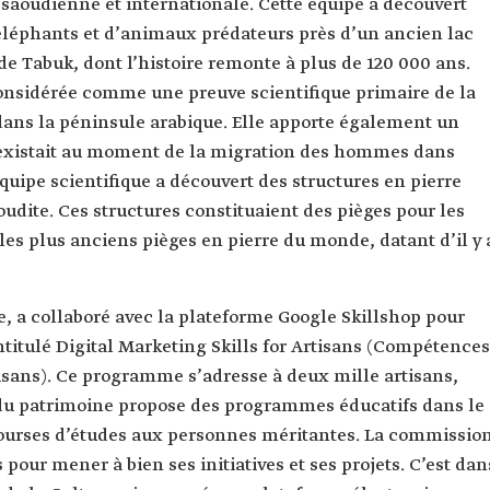
aoudienne et internationale. Cette équipe a découvert
léphants et d’animaux prédateurs près d’un ancien lac
de Tabuk, dont l’histoire remonte à plus de 120 000 ans.
onsidérée comme une preuve scientifique primaire de la
ans la péninsule arabique. Elle apporte également un
 existait au moment de la migration des hommes dans
quipe scientifique a découvert des structures en pierre
oudite. Ces structures constituaient des pièges pour les
s plus anciens pièges en pierre du monde, datant d’il y 
, a collaboré avec la plateforme Google Skillshop pour
itulé Digital Marketing Skills for Artisans (Compétences
sans). Ce programme s’adresse à deux mille artisans,
 patrimoine propose des programmes éducatifs dans le
bourses d’études aux personnes méritantes. La commissio
our mener à bien ses initiatives et ses projets. C’est dan