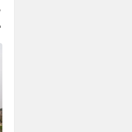
Facteurs ayant une influence
e
Localisation géographique.
Répartition de l'eau et des terres.
a
Caractéristiques topographiques.
Couverture végétale.
Débuts de l'étude du climat dans
le royaume
Deuxième moitié du XXe siècle.
Agences spécialisées dans les
conditions météorologiques
Centre national de météorologie.
Système d'alerte anticipée
automatique.
Efforts de lutte contre le
changement climatique
Saudi Green Initiative.
Centre régional en matière de
changement climatique.