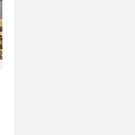
Contributions à la lutte contre le
changement climatique
Pacte mondial sur le méthane.
Initiative Sports for Climate
Action des Nations unies.
Accord de Paris sur le changement
climatique.
Températures par saison
Automne – 25 à 35 °C.
Hiver – 20 à 30 °C.
Printemps – 30 à 40 °C.
Été – 35 à 45 °C.
Masses d'air hivernales
Masses d'air polaires
continentales.
Masses d'air polaires maritimes se
formant au-dessus de l'océan
Atlantique Nord.